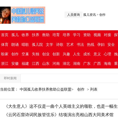
人员查询
孤儿资讯
>
创作
首页
孤儿
收养
扶养
救助
培育
培养
学习
资助
视频
对接
探
体育
朗诵
唱歌
孤儿院
文学
诗歌
艺术
书法
热线
孕妇
安全
盼家
创作
空巢
失独
创业
创新
兴趣
人生
成长
意义
心理
挽
浙江
安徽
福建
江西
山东
河南
湖北
湖南
广东
广西
海南
重
即时新闻
当前位置：
中国孤儿收养扶养救助公益联盟>
创作
> 列表
《大生意人》这不仅是一曲个人英雄主义的颂歌，也是一幅生
情画
《云冈石窟诗词民族管弦乐》结项演出亮相山西大同美术馆