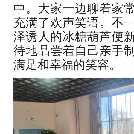
中。大家一边聊着家
充满了欢声笑语。不
泽诱人的冰糖葫芦便
待地品尝着自己亲手
满足和幸福的笑容。