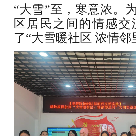
“大雪”至，寒意
浓
。
区居民之间的情感交
了“大雪
暖
社区 浓情邻