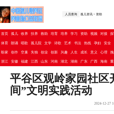
人员查询
孤儿资讯
>
资助
首页
孤儿
收养
扶养
救助
培育
培养
学习
资助
视频
对接
探
体育
朗诵
唱歌
孤儿院
文学
诗歌
艺术
书法
热线
孕妇
安全
盼家
创作
空巢
失独
创业
创新
兴趣
人生
成长
意义
心理
挽
浙江
安徽
福建
江西
山东
河南
湖北
湖南
广东
广西
海南
重
平谷区观岭家园社区
间”文明实践活动
2024-12-2